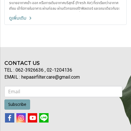
ระบายอากาศเข้า-ออก หรือการเติมอากาศบริสุทธิ์ (Fresh Air) ที่เราเรียกว่าอากาศ
เทียม เข้าไปภายในอาคาร ผ่านท่อลม ผ่านตัวกรองเฮป้าฟิลเตอร์ และขณะเดียวกันจะ
ต้องระบายอากาศออกยังภายนอก จะต้องมีปริมาณที่เหมาะสม และผ่านฟิลเตอร์
ดูเพิ่มเติม
กรองอากาศที่ปล่อยออกภายนอกต้องเป็นอากาศที่ปลอดภัยต่อผู้อื่น เพราะในปัจจุบัน
มีกฎหมาย มีมาตรฐานควบคุมด้านสิ่งแวดล้อม ดังนั้นการออกแบบและติดตั้ง
นอกจากความต้องการของผู้ใช้งานแล้ว ยังต้องคำนึงถึงสิ่งนี้ด้วย
CONTACT US
TEL : 062-3926636 , 02-1204136
EMAIL : hepaairfilter.care@gmail.com
Subscribe