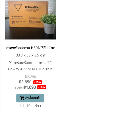
กรองฟอกอากาศ HEPA ใช้กับ Coway AP-1516D (ขนาดแผ่นกรอง 33.3 X 
33.3 x 38 x 3.5 cm
-ใช้สำหรับเครื่องฟอกอากาศ ใช้กับ
Coway AP-1516D -เนื้อ True
HEPA H14 Made from
฿2,290
฿1,690
Germany Efficiency 0.1-0.3
-26%
฿1,690
-26%
micron 99.97% -สามารถดักจับ
สมาชิก
ฝุ่นละอองขนาดเล็ก PM 2.5 ถึง
สั่งซื้อสินค้า
0.1รวมถึงสารก่อภูมิแพ้ทั่วไป ฝุ่น
เปรียบเทียบ
มลพิษ ไรฝุ่น เกสร ควันบุหรี่ ขน-