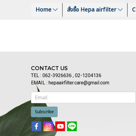
Home
สั่งซื้อ Hepa airfilter
C
CONTACT US
TEL : 062-3926636 , 02-1204136
EMAIL : hepaairfilter.care@gmail.com
Subscribe