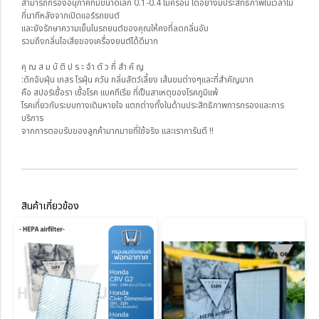
สามารถกรองอนุภาคที่มีขนาดเล็ก 0.1-0.4 ไมครอน ได้อย่างมีประสิทธิภาพในเวลาไม่
กี่นาทีหลังจากเปิดแอร์รถยนต์
และยังรักษาความเย็นในรถยนต์ของคุณให้คงที่ลดกลิ่นอับ
รวมถึงกลิ่นไอเสียของเครื่องยนต์ได้ดีมาก
คุ ณ ส ม บั ติ ป ร ะ จำ ตั ว ที่ สำ คั ญ
:ดักจับฝุ่น เกสร ไรฝุ่น ควัน กลิ่นสัตว์เลี้ยง เส้นขนต่างๆและที่สำคัญมาก
คือ สปอร์เชื้อรา เชื้อโรค แบคทีเรีย ที่เป็นสาเหตุของโรคภูมิแพ้
โรคเกี่ยวกับระบบทางเดินหายใจ แตกต่างทั้งในด้านประสิทธิภาพการกรองและการ
บริการ
จากการตอบรับของลูกค้ามากมายที่ใช้จริง และเราการันตี !!
สินค้าเกี่ยวข้อง