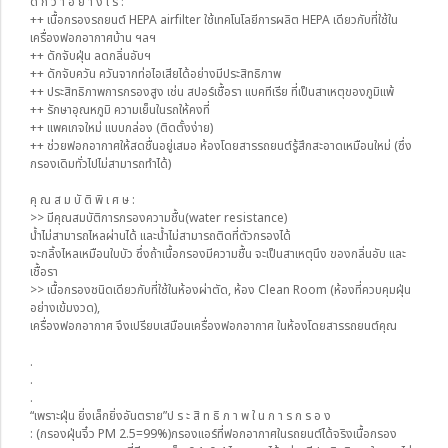
ดี ก ว่ า อ ย่ า ง ไ ร :
++ เนื้อกรองรถยนต์ HEPA airfilter ใช้เทคโนโลยีการผลิต HEPA เดียวกับที่ใช้ใน
เครื่องฟอกอากาศบ้าน ฯลฯ
++ ดักจับฝุ่น ลดกลิ่นอับฯ
++ ดักจับควัน ควันจากท่อไอเสียได้อย่างมีประสิทธิภาพ
++ ประสิทธิภาพการกรองสูง เช่น สปอร์เชื้อรา แบคทีเรีย ที่เป็นสาเหตุของภูมิแพ้
++ รักษาอุณหภูมิ ความเย็นในรถให้คงที่
++ แพคเกจใหม่ แบบกล่อง (ติดตั้งง่าย)
++ ช่วยฟอกอากาศให้สดชื่นอยู่เสมอ ห้องโดยสารรถยนต์รู้สึกสะอาดเหมือนใหม่ (ซึ่ง
กรองเดิมทั่วไปไม่สามารถทำได้)
คุ ณ ส ม บั ติ พิ เ ศ ษ :
>> มีคุณสมบัติการกรองความชื้น(water resistance)
น้ำไม่สามารถไหลผ่านได้ และน้ำไม่สามารถติดที่ตัวกรองได้
จะกลิ้งไหลเหมือนใบบัว ซึ่งถ้าเนื้อกรองมีความชื้น จะเป็นสาเหตุนึง ของกลิ่นอับ และ
เชื้อรา
>> เนื้อกรองชนิดเดียวกับที่ใช้ในห้องผ่าตัด, ห้อง Clean Room (ห้องที่ควบคุมฝุ่น
อย่างเข้มงวด),
เครื่องฟอกอากาศ จึงเปรียบเสมือนเครื่องฟอกอากาศ ในห้องโดยสารรถยนต์คุณ
.
.
.
“เพราะฝุ่น ยิ่งเล็กยิ่งอันตราย”ป ร ะ สิ ท ธิ ภ า พ ใ น ก า ร ก ร อ ง
: (กรองฝุ่นจิ๋ว PM 2.5=99%)กรองแอร์ที่ฟอกอากาศในรถยนต์ได้จริงเนื้อกรอง